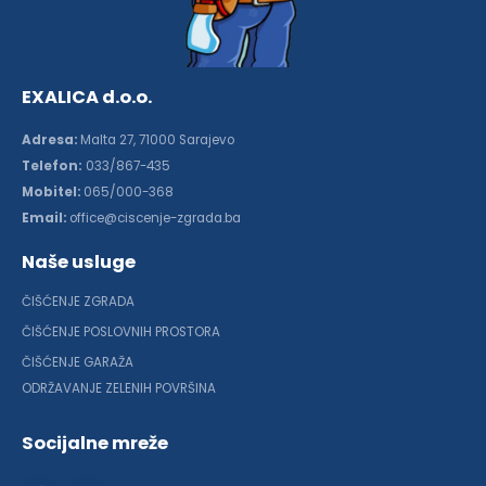
EXALICA d.o.o.
Adresa:
Malta 27, 71000 Sarajevo
Telefon:
033/867-435
Mobitel:
065/000-368
Email:
office@ciscenje-zgrada.ba
Naše usluge
ČIŠĆENJE ZGRADA
ČIŠĆENJE POSLOVNIH PROSTORA
ČIŠĆENJE GARAŽA
ODRŽAVANJE ZELENIH POVRŠINA
Socijalne mreže