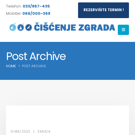
Telefon:
033/867-435
REZERVIŠITE TERMIN !
Mobitel:
066/000-368
Post Archive
HOME
POST ARCHIVE
13 MAJ 2022
EXALICA