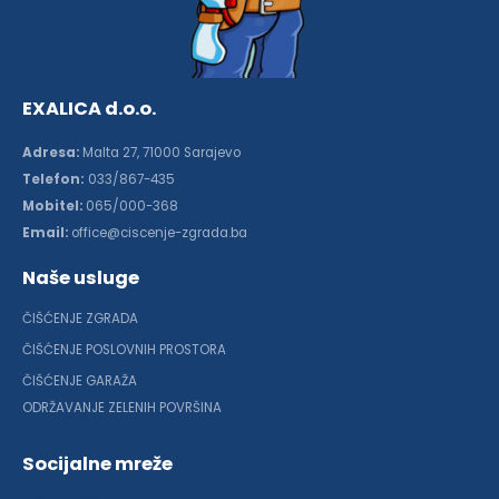
EXALICA d.o.o.
Adresa:
Malta 27, 71000 Sarajevo
Telefon:
033/867-435
Mobitel:
065/000-368
Email:
office@ciscenje-zgrada.ba
Naše usluge
ČIŠĆENJE ZGRADA
ČIŠĆENJE POSLOVNIH PROSTORA
ČIŠĆENJE GARAŽA
ODRŽAVANJE ZELENIH POVRŠINA
Socijalne mreže