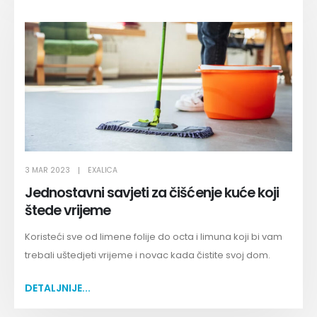
3 MAR 2023
EXALICA
Jednostavni savjeti za čišćenje kuće koji
štede vrijeme
Koristeći sve od limene folije do octa i limuna koji bi vam
trebali uštedjeti vrijeme i novac kada čistite svoj dom.
DETALJNIJE...