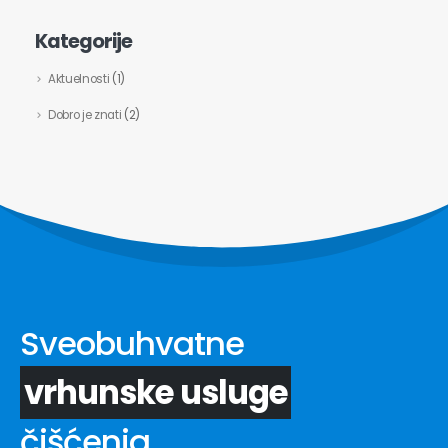
Kategorije
Aktuelnosti
(1)
Dobro je znati
(2)
Sveobuhvatne
vrhunske usluge
čišćenja