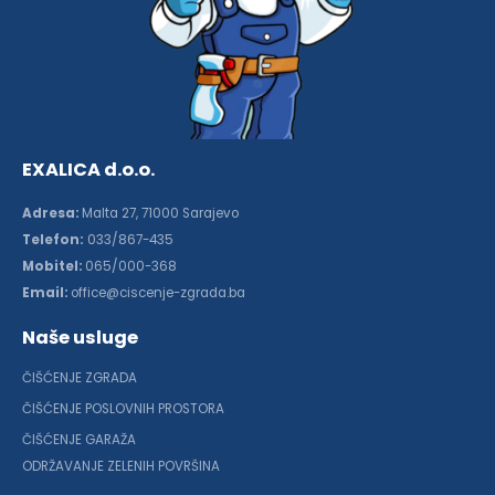
EXALICA d.o.o.
Adresa:
Malta 27, 71000 Sarajevo
Telefon:
033/867-435
Mobitel:
065/000-368
Email:
office@ciscenje-zgrada.ba
Naše usluge
ČIŠĆENJE ZGRADA
ČIŠĆENJE POSLOVNIH PROSTORA
ČIŠĆENJE GARAŽA
ODRŽAVANJE ZELENIH POVRŠINA