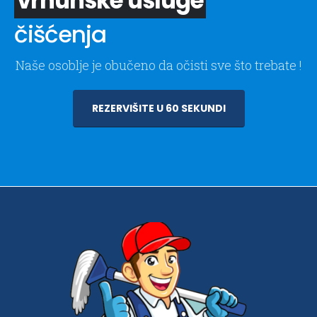
vrhunske usluge
čišćenja
Naše osoblje je obučeno da očisti sve što trebate !
REZERVIŠITE U 60 SEKUNDI